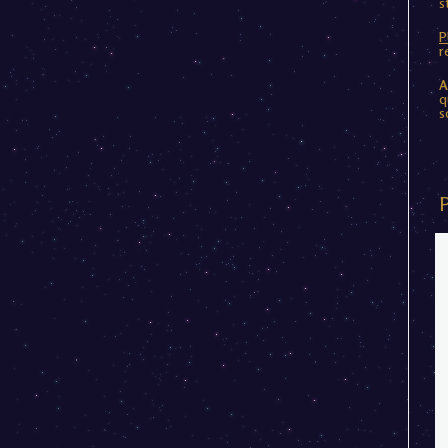
s
P
r
A
q
s