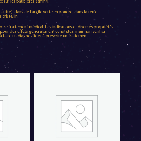
ate sur les paupières 15min/j).
 autre), dans de l’argile verte en poudre, dans la terre ;
 cristallin.
otre traitement médical. Les indications et diverses propriétés
, pour des effets généralement constatés, mais non vérifiés
 faire un diagnostic et à prescrire un traitement.