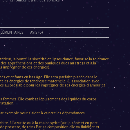
pierres roulées
,
pyramides
,
sphères
LÉMENTAIRES
AVIS (0)
térieur, la bonté, la sincérité et l’insouciance, favorise la tolérance
re des appréhensions et des paniques dues au stress et à la
us imprégner de ces énergies).
és et enfants en bas âge. Elle sera parfaite placée dans le
ant les énergies de tendresse maternelle. (L’association avec
erres au préalable pour les imprégner de ses énergies d’amour et
es femmes. Elle combat l’épuisement des liquides du corps
dratation.
 par exemple pour s’aider à vaincre les dépendances.
hite, à l’azurite ou à la chalcopyrite (sur la zone et en port
e prostate, de reins Par sa composition elle va fluidifier et