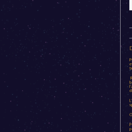
P
e
t
R
b
l
d
L
s
O
P
p