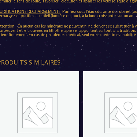
timuler le sens de l’ouïe, favoriser l’élocution et apaiser les yeux (disque d’ag
URIFICATION / RECHARGEMENT:
Purifiez sous l’eau courante du robinet (ou
echargez et purifiez au soleil (lumière du jour), à la lune croissante, sur un amas
ttention :
En aucun cas les minéraux ne peuvent ni ne doivent se substituer à v
ui peuvent être trouvées en lithothérapie se rapportent surtout à la tradition
cientifiquement. En cas de problèmes médical, seul votre médecin est habilité à
PRODUITS SIMILAIRES