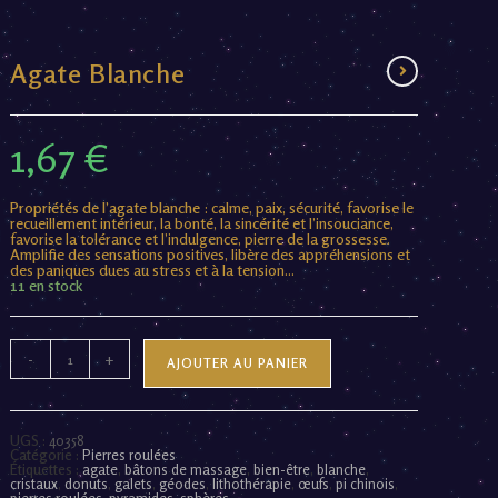
Agate Blanche
1,67
€
Propriétés de l’agate blanche
: calme, paix, sécurité, favorise le
recueillement intérieur, la bonté, la sincérité et l’insouciance,
favorise la tolérance et l’indulgence, pierre de la grossesse.
Amplifie des sensations positives, libère des appréhensions et
des paniques dues au stress et à la tension…
11 en stock
-
+
AJOUTER AU PANIER
UGS :
40358
Catégorie :
Pierres roulées
Étiquettes :
agate
,
bâtons de massage
,
bien-être
,
blanche
,
cristaux
,
donuts
,
galets
,
géodes
,
lithothérapie
,
œufs
,
pi chinois
,