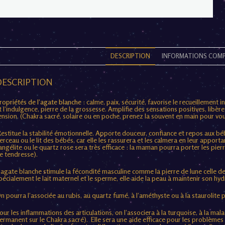
DESCRIPTION
INFORMATIONS COMP
DESCRIPTION
ropriétés de l’agate blanche
: calme, paix, sécurité, favorise le recueillement in
t l’indulgence, pierre de la grossesse. Amplifie des sensations positives, libè
ension. (Chakra sacré, solaire ou en poche, prenez la souvent en main pour vo
estitue la stabilité émotionnelle. Apporte douceur, confiance et repos aux béb
erceau ou le lit des bébés, car elle les rassurera et les calmera en leur apport
’angélite ou le quartz rose sera très efficace : la maman pourra porter les pi
e tendresse).
’agate blanche stimule la fécondité masculine comme la pierre de lune celle d
pécialement le lait maternel et le sperme, elle aide la peau à maintenir son hy
n pourra l’associée au rubis, au quartz fumé, à l’améthyste ou à la staurolite
our les inflammations des articulations, on l’associera à la turquoise, à la malac
ermanent sur le Chakra sacré). Elle sera une aide efficace pour les problèmes d