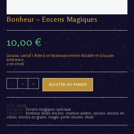
Bonheur – Encens Magiques
10,00
€
(acacia, santal’) Aide à un épanouissement durable et à la paix
intérieure.
2 en stock
-
+
AJOUTER AU PANIER
UGS :
10559
Catégorie :
Encens magiques spéciaux
Étiquettes :
bonheur
,
brûle-encens
,
charbon ardens
,
encens
,
encens en
cônes
,
encens en grains
,
magie
,
porte-encens
,
rituel