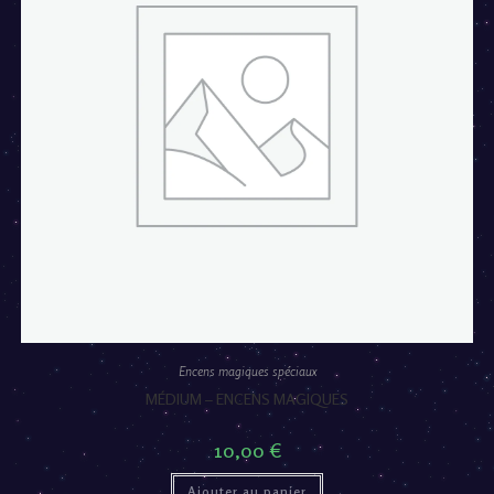
Encens magiques spéciaux
MÉDIUM – ENCENS MAGIQUES
10,00
€
Ajouter au panier