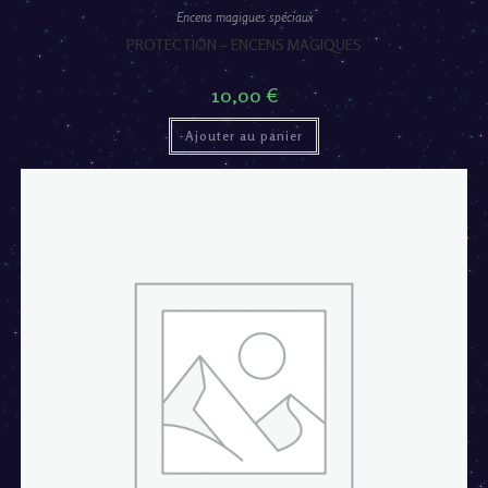
Encens magiques spéciaux
PROTECTION – ENCENS MAGIQUES
10,00
€
Ajouter au panier