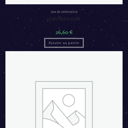
Jeux de cartomancie
LE JEU DES 12 CLÉS
26,60
€
Ajouter au panier