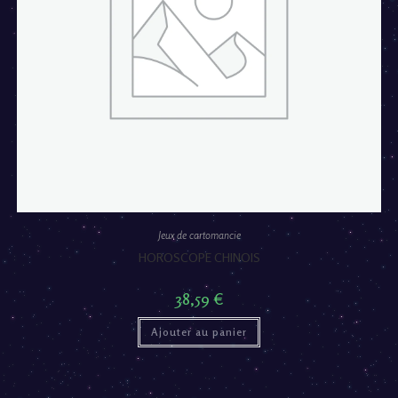
Jeux de cartomancie
HOROSCOPE CHINOIS
38,59
€
Ajouter au panier